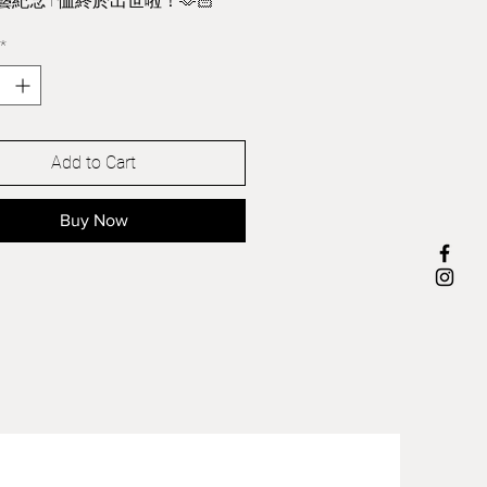
藝紀念T恤終於出世啦！🫶🏻
----------------------------------
*
作室試衫及查詢產品數量！
衣長
肩寬
胸圍
䄂長
m)
64
46
95
20
cm)
69
50
106
22
Add to Cart
cm)
72
53
112
23
 cm)
75
56
118
24
Buy Now
n cm)
79
56
122
26
in cm)
81
59
128
26