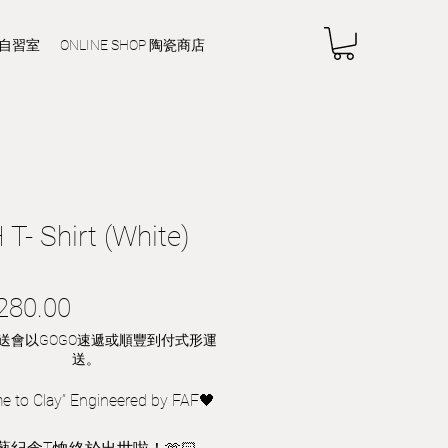
E 自習室
ONLINE SHOP 陶瓷商店
T- Shirt (White)
0
Price
280.00
送會以GOGO速遞或順豐到付式形運
送。
e to Clay” Engineered by FAF🖤