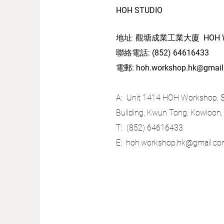
HOH STUDIO
地址: 觀塘成業工業大廈
HOH 
聯絡電話
: (852) 64616433
​電郵
:
hoh.workshop.hk@gmai
A: Unit 1414 HOH Workshop, Sh
Building, Kwun Tong, Kowloon
T: (852) 64616433
E:
hoh.workshop.hk@gmail.c