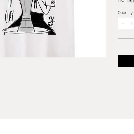
HOH陶
----------
Quantity
可到工
SIZE
S（in c
M （in 
L （in 
XL （in
XXL （i
XXXL （