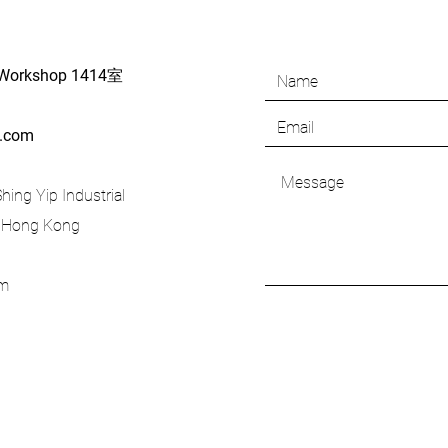
Workshop 1414
室
l.com
ing Yip Industrial
, Hong Kong
om