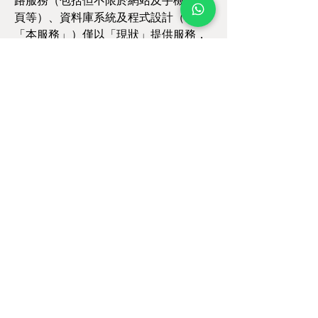
路服務（包括但不限於網站及手機版網
頁等）、資料庫系統及程式設計（下稱
「本服務」）僅以「現狀」提供服務，
HOH不保證以下事項：A.本服務符合使
用者的需求；B.本服務內容及系統程式
不受干擾、及時提供或免於出錯；C.經
由本服務購買之商品或服務將符合期
望；D.所有會員自行填寫資料之正確
性。且HOH得依其判斷隨時進行規格變
更及版本升級，如因此暫時停止網路服
務，HOH不會對消費者為任何賠償。 本
服務指定之第三方服務（包含但不限於
銀行、網頁系統或快遞），所提供之服
務品質及內容由該第三方自行負責。故
使用本服務時，可能由於第三方本身系
統問題、相關作業網路連線品質問題或
其他不可抗拒因素，造成驗證無法完
成。若您所提供之基本資料有誤，造成
本服務無法即時通知您異常狀況之緊急